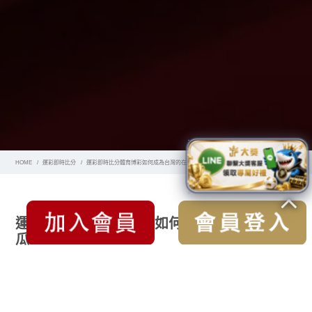
HOME
運彩即時比分
運彩即時比分體育博彩如何成為台灣的在線傻瓜
運彩即時比分體育博彩如何成為台灣的在線傻
瓜
運彩即時比分
有賭注的體育運動是現代唯一的一種，現在不再說最有
名的比賽類型。它的魅力可能被認為是普遍存在的，因為它是人類在直