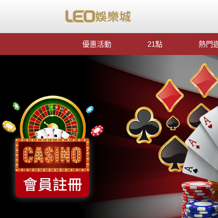
優惠活動
21點
熱門