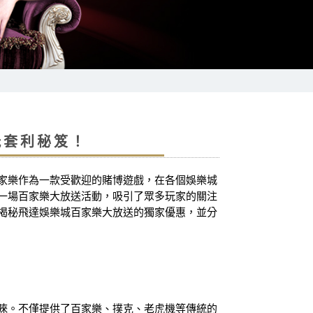
玩套利秘笈！
家樂作為一款受歡迎的賭博遊戲，在各個娛樂城
一場百家樂大放送活動，吸引了眾多玩家的關注
揭秘飛達娛樂城百家樂大放送的獨家優惠，並分
睞。不僅提供了百家樂、撲克、老虎機等傳統的