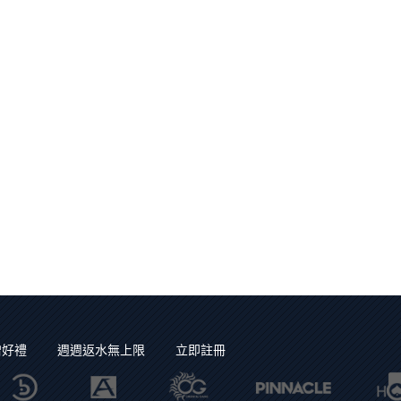
贈好禮
週週返水無上限
立即註冊