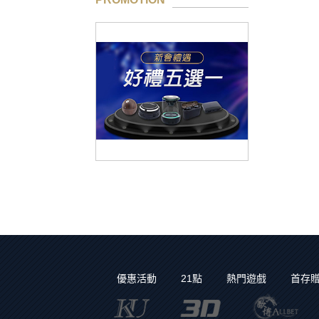
優惠活動
21點
熱門遊戲
首存