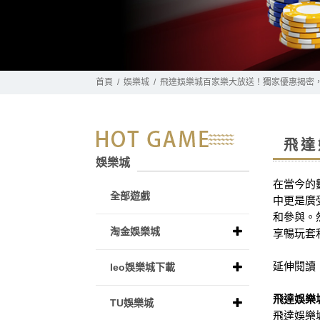
首頁
娛樂城
飛達娛樂城百家樂大放送！獨家優惠揭密
飛達
娛樂城
在當今的
全部遊戲
中更是廣
和參與。
淘金娛樂城
享暢玩套
延伸閱讀
leo娛樂城下載
飛達娛樂
TU娛樂城
飛達娛樂