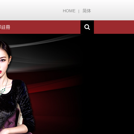
HOME
简体
即註冊