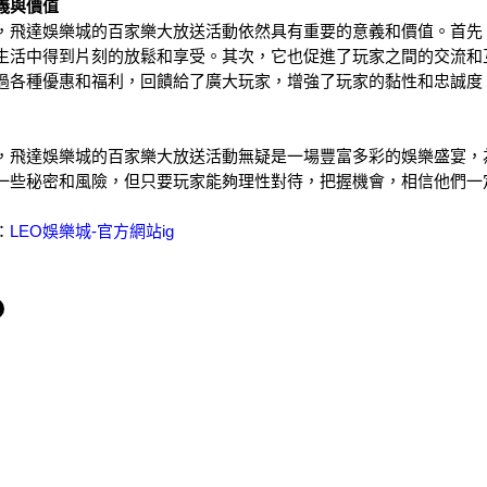
義與價值
，飛達娛樂城的百家樂大放送活動依然具有重要的意義和價值。首先
生活中得到片刻的放鬆和享受。其次，它也促進了玩家之間的交流和
過各種優惠和福利，回饋給了廣大玩家，增強了玩家的黏性和忠誠度
，飛達娛樂城的百家樂大放送活動無疑是一場豐富多彩的娛樂盛宴，
一些秘密和風險，但只要玩家能夠理性對待，把握機會，相信他們一
：
LEO娛樂城-官方網站ig
EX999娛樂城-BingoBingo賓果賓果破解法
TU娛樂城註冊送體驗金1368元
MORE >
MORE >