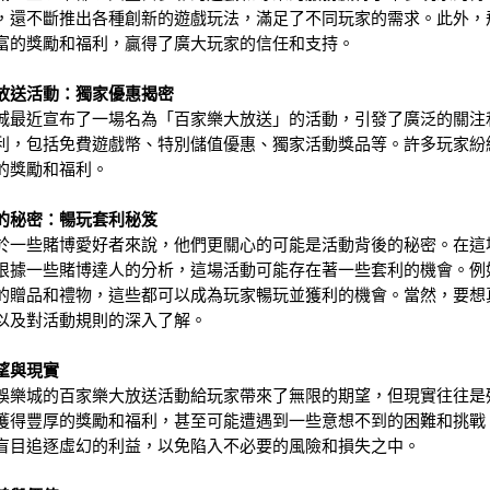
，還不斷推出各種創新的遊戲玩法，滿足了不同玩家的需求。此外，
富的獎勵和福利，贏得了廣大玩家的信任和支持。
放送活動：獨家優惠揭密
城最近宣布了一場名為「百家樂大放送」的活動，引發了廣泛的關注
利，包括免費遊戲幣、特別儲值優惠、獨家活動獎品等。許多玩家紛
的獎勵和福利。
的秘密：暢玩套利秘笈
於一些賭博愛好者來說，他們更關心的可能是活動背後的秘密。在這
根據一些賭博達人的分析，這場活動可能存在著一些套利的機會。例
的贈品和禮物，這些都可以成為玩家暢玩並獲利的機會。當然，要想
以及對活動規則的深入了解。
望與現實
娛樂城的百家樂大放送活動給玩家帶來了無限的期望，但現實往往是
獲得豐厚的獎勵和福利，甚至可能遭遇到一些意想不到的困難和挑戰
盲目追逐虛幻的利益，以免陷入不必要的風險和損失之中。