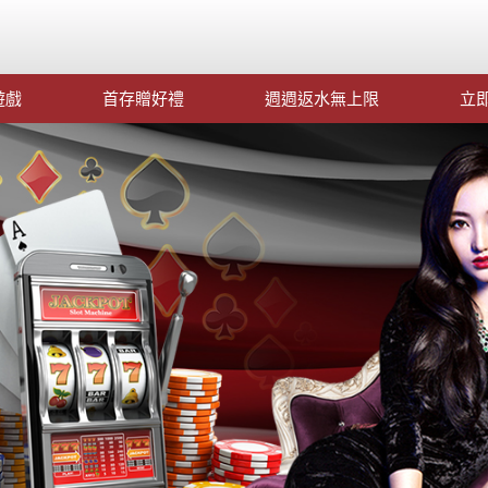
遊戲
首存贈好禮
週週返水無上限
立